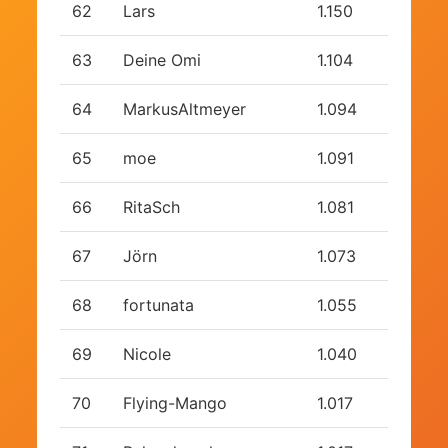
62
Lars
1.150
63
Deine Omi
1.104
64
MarkusAltmeyer
1.094
65
moe
1.091
66
RitaSch
1.081
67
Jörn
1.073
68
fortunata
1.055
69
Nicole
1.040
70
Flying-Mango
1.017