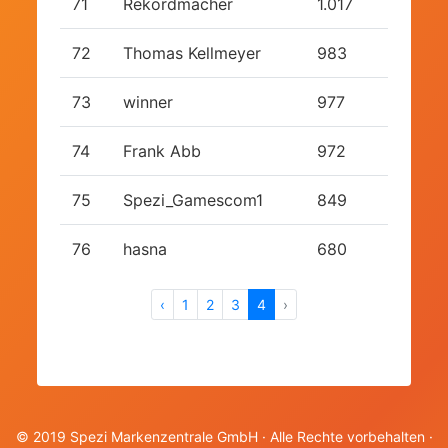
71
Rekordmacher
1.017
72
Thomas Kellmeyer
983
73
winner
977
74
Frank Abb
972
75
Spezi_Gamescom1
849
76
hasna
680
‹
1
2
3
4
›
© 2019 Spezi Markenzentrale GmbH
· Alle Rechte vorbehalten ·