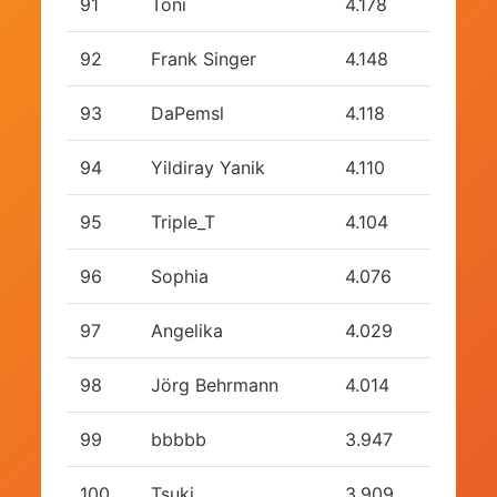
91
Toni
4.178
92
Frank Singer
4.148
93
DaPemsl
4.118
94
Yildiray Yanik
4.110
95
Triple_T
4.104
96
Sophia
4.076
97
Angelika
4.029
98
Jörg Behrmann
4.014
99
bbbbb
3.947
100
Tsuki
3.909