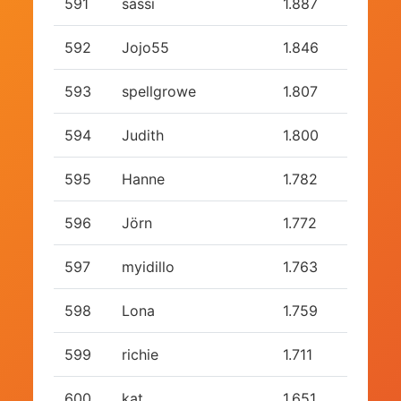
591
sassi
1.887
592
Jojo55
1.846
593
spellgrowe
1.807
594
Judith
1.800
595
Hanne
1.782
596
Jörn
1.772
597
myidillo
1.763
598
Lona
1.759
599
richie
1.711
600
kat
1.651