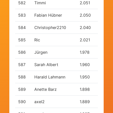
582
Timmi
2.051
583
Fabian Hübner
2.050
584
Christopher2210
2.040
585
Ric
2.021
586
Jürgen
1.978
587
Sarah Albert
1.960
588
Harald Lahmann
1.950
589
Anette Barz
1.898
590
axel2
1.889